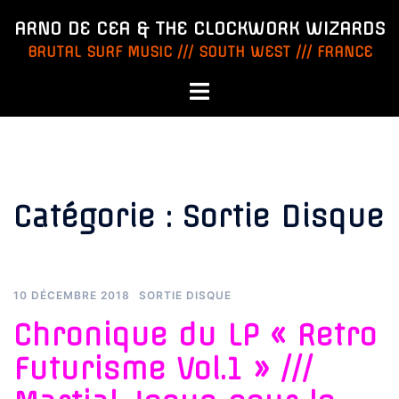
Aller
ARNO DE CEA & THE CLOCKWORK WIZARDS
au
BRUTAL SURF MUSIC /// SOUTH WEST /// FRANCE
contenu
Ouvrir/fermer
le
menu
Catégorie :
Sortie Disque
10 DÉCEMBRE 2018
SORTIE DISQUE
Chronique du LP « Retro
Futurisme Vol.1 » ///