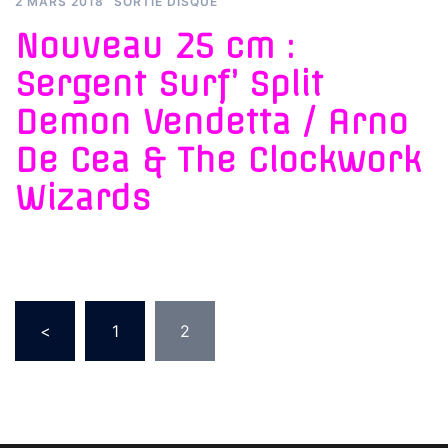
2 MARS 2018
SORTIE DISQUE
Nouveau 25 cm :
Sergent Surf’ Split
Demon Vendetta / Arno
De Cea & The Clockwork
Wizards
Pagination
<
1
2
des
publications