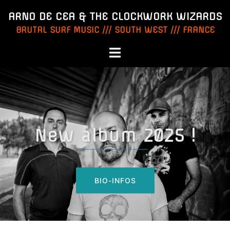
Aller
ARNO DE CEA & THE CLOCKWORK WIZARDS
au
BRUTAL SURF MUSIC /// SOUTH WEST /// FRANCE
contenu
Ouvrir/fermer
le
menu
New album 2025 !
BIO-INFOS