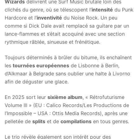
Wizards
délivrent une Surf Music brutale loin des
clichés du genre, où se télescopent l’
intensité
du Punk
Hardcore et l’
inventivité
du Noise Rock. Un peu
comme si Dick Dale avait remplacé sa guitare par un
lance-flammes et s’était acoquiné avec une section
rythmique râblée, sinueuse et frénétique.
Toujours déterminés à brûler du bitume, ils enchaînent
les
tournées européennes
de Lisbonne à Berlin,
d’Alkmaar à Belgrade sans oublier une halte à Livorno
afin de déguster une glace.
En 2025 sort leur
sixième album
, « Rétrofuturisme
Volume III » (EU : Calico Records/Les Productions de
l’Impossible – USA : Ottis Media Records), après une
pelletée de
splits
et de
compilations
en tous genres.
Le trio révèle également son intérêt pour des