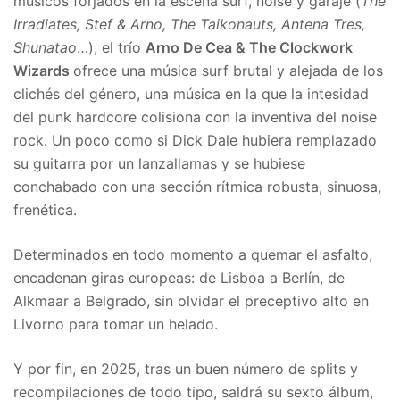
músicos forjados en la escena surf, noise y garaje (
The
Irradiates, Stef & Arno, The Taikonauts, Antena Tres,
Shunatao
…), el trío
Arno De Cea & The Clockwork
Wizards
ofrece una música surf brutal y alejada de los
clichés del género, una música en la que la intesidad
del punk hardcore colisiona con la inventiva del noise
rock. Un poco como si Dick Dale hubiera remplazado
su guitarra por un lanzallamas y se hubiese
conchabado con una sección rítmica robusta, sinuosa,
frenética.
Determinados en todo momento a quemar el asfalto,
encadenan giras europeas: de Lisboa a Berlín, de
Alkmaar a Belgrado, sin olvidar el preceptivo alto en
Livorno para tomar un helado.
Y por fin, en 2025, tras un buen número de splits y
recompilaciones de todo tipo, saldrá su sexto álbum,