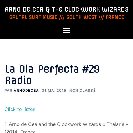
Aller
ARNO DE CEA & THE CLOCKWORK WIZARDS
au
BRUTAL SURF MUSIC /// SOUTH WEST /// FRANCE
contenu
Ouvrir/fermer
le
menu
La Ola Perfecta #29
Radio
PAR
ARNODECEA
31 MAI 2015
NON CLASSÉ
Click to listen
1. Arno de Cea and the Clockwork Wizards « Thalaris »
(2014) France